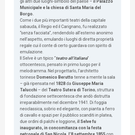
gli altri due luoghi-simbolo del paese –
il Palazzo
Municipale e la chiesa di Santa Maria del
Borgo.
Come i due più importanti teatri della capitale
sabauda, il Regio ed il Carignano, fu realizzato
“senza facciata”, rendendolo all’esterno anonimo
nell’aspetto, emulando i luoghi di diretta proprietà
regale cui il conte di certo guardava con spirito di
emulazione.
Il Selve è un tipico “
teatro all’italiana
”
ottocentesco, pensato in primo luogo per il
melodramma. Nel progettarlo, l’architetto
torinese
Domenico Berutto
tenne a mente la sala
– già ripensata nel
1828
da
Giuseppe Maria
Talucchi
– del
Teatro Sutera di Torino
, struttura
di fondazione settecentesca che andò distrutta
irreparabilmente nel dicembre 1941. Di foggia
neoclassica, sobrio ed elegante, con pianta a ferro
di cavallo e spazi per il pubblico scanditi in platea,
due ordini di palchi e loggione,
il Selve fu
inaugurato, in concomitanza con la festa
patronale di San Nicola, l’8 settembre 1855
con