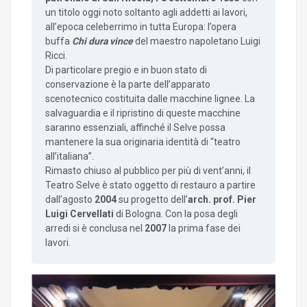
un titolo oggi noto soltanto agli addetti ai lavori,
all’epoca celeberrimo in tutta Europa: l’opera
buffa
Chi dura vince
del maestro napoletano Luigi
Ricci.
Di particolare pregio e in buon stato di
conservazione è la parte dell’apparato
scenotecnico costituita dalle macchine lignee. La
salvaguardia e il ripristino di queste macchine
saranno essenziali, affinché il Selve possa
mantenere la sua originaria identità di “teatro
all’italiana”.
Rimasto chiuso al pubblico per più di vent’anni, il
Teatro Selve è stato oggetto di restauro a partire
dall’agosto
2004
su progetto dell’
arch. prof. Pier
Luigi Cervellati
di Bologna. Con la posa degli
arredi si è conclusa nel
2007
la prima fase dei
lavori.