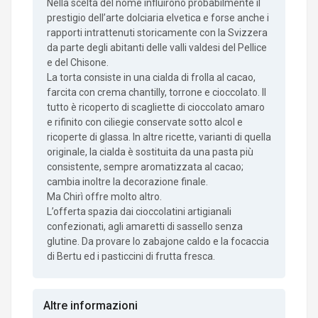
Nella scelta del nome influirono probabilmente il
prestigio dell’arte dolciaria elvetica e forse anche i
rapporti intrattenuti storicamente con la Svizzera
da parte degli abitanti delle valli valdesi del Pellice
e del Chisone.
La torta consiste in una cialda di frolla al cacao,
farcita con crema chantilly, torrone e cioccolato. Il
tutto è ricoperto di scagliette di cioccolato amaro
e rifinito con ciliegie conservate sotto alcol e
ricoperte di glassa. In altre ricette, varianti di quella
originale, la cialda è sostituita da una pasta più
consistente, sempre aromatizzata al cacao;
cambia inoltre la decorazione finale.
Ma Chirì offre molto altro.
L’offerta spazia dai cioccolatini artigianali
confezionati, agli amaretti di sassello senza
glutine. Da provare lo zabajone caldo e la focaccia
di Bertu ed i pasticcini di frutta fresca.
Altre informazioni