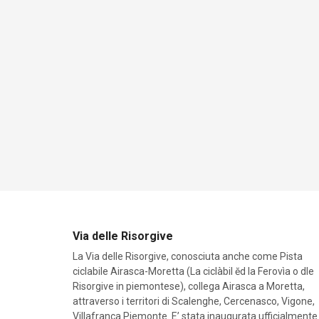
Via delle Risorgive
La Via delle Risorgive, conosciuta anche come Pista
ciclabile Airasca-Moretta (La ciclàbil ĕd la Ferovìa o dle
Risorgive in piemontese), collega Airasca a Moretta,
attraverso i territori di Scalenghe, Cercenasco, Vigone,
Villafranca Piemonte. E’ stata inaugurata ufficialmente 