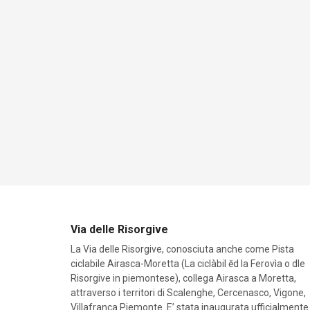
Via delle Risorgive
La Via delle Risorgive, conosciuta anche come Pista
ciclabile Airasca-Moretta (La ciclàbil ĕd la Ferovìa o dle
Risorgive in piemontese), collega Airasca a Moretta,
attraverso i territori di Scalenghe, Cercenasco, Vigone,
Villafranca Piemonte. E’ stata inaugurata ufficialmente 