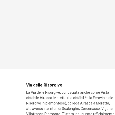
Via delle Risorgive
La Via delle Risorgive, conosciuta anche come Pista
ciclabile Airasca-Moretta (La ciclàbil ĕd la Ferovìa o dle
Risorgive in piemontese), collega Airasca a Moretta,
attraverso i territori di Scalenghe, Cercenasco, Vigone,
Villafranca Piemonte. E’ stata inaugurata ufficialmente 