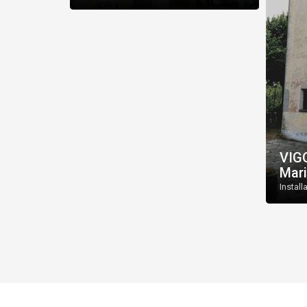
VIGO
Mari
Install