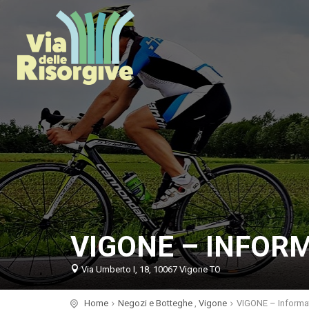
VIGONE – INFOR
Via Umberto I, 18, 10067 Vigone TO
Home
Negozi e Botteghe
,
Vigone
VIGONE – Informat