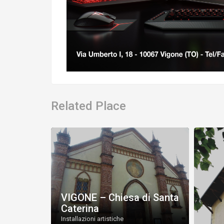
Related Place
io
VIGONE – Chiesa di Santa
Caterina
Installazioni artistiche