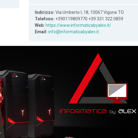
Indirizzo:
Via Umberto I, 18, 10067 Vigone TO
Telefono:
+390119809770 +39 331 322 0859
Web:
https://www.informaticabyalex.it/
Email:
info@informaticabyalex.it