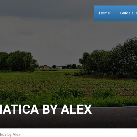
Home
Guida alla
MATICA BY ALEX
ica by Alex