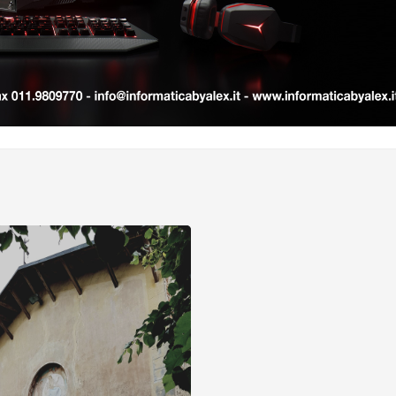
CAVOUR – EdilPellice