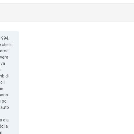
1994,
 che si
 come
 vera
eva
o
mb di
 il
me
 sono
e poi
 auto
a e a
o la
in