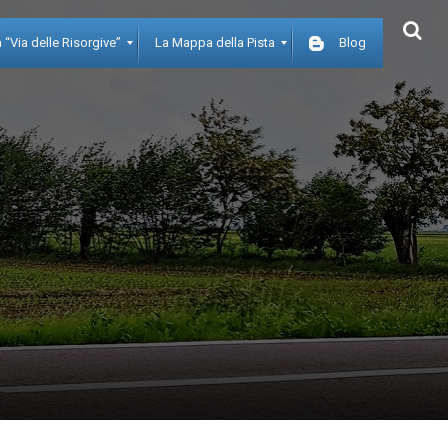
 “Via delle Risorgive”
La Mappa della Pista
Blog