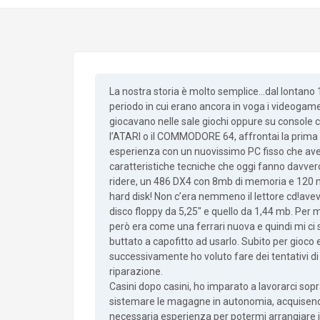
La nostra storia è molto semplice…dal lontano 
periodo in cui erano ancora in voga i videogame
giocavano nelle sale giochi oppure su console
l’ATARI o il COMMODORE 64, affrontai la prima
esperienza con un nuovissimo PC fisso che av
caratteristiche tecniche che oggi fanno davver
ridere, un 486 DX4 con 8mb di memoria e 120 
hard disk! Non c’era nemmeno il lettore cd!avevo
disco floppy da 5,25″ e quello da 1,44 mb. Per 
però era come una ferrari nuova e quindi mi ci
buttato a capofitto ad usarlo. Subito per gioco 
successivamente ho voluto fare dei tentativi di
riparazione.
Casini dopo casini, ho imparato a lavorarci sopr
sistemare le magagne in autonomia, acquisend
necessaria esperienza per potermi arrangiare 