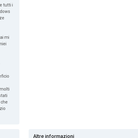
tutti i
indows
nze
ai mi
miei
n
ficio
 molti
tati
 che
zio
Altre informazioni