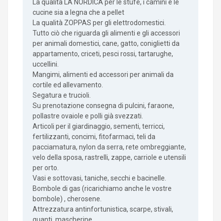
La qualità LA NORDICA per le stufe, i camini e le
cucine sia a legna che a pellet
La qualità ZOPPAS per gli elettrodomestici.
Tutto ciò che riguarda gli alimenti e gli accessori
per animali domestici, cane, gatto, coniglietti da
appartamento, criceti, pesci rossi, tartarughe,
uccellini.
Mangimi, alimenti ed accessori per animali da
cortile ed allevamento.
Segatura e trucioli.
Su prenotazione consegna di pulcini, faraone,
pollastre ovaiole e polli già svezzati.
Articoli per il giardinaggio, sementi, terricci,
fertilizzanti, concimi, fitofarmaci, teli da
pacciamatura, nylon da serra, rete ombreggiante,
velo della sposa, rastrelli, zappe, carriole e utensili
per orto.
Vasi e sottovasi, taniche, secchi e bacinelle.
Bombole di gas (ricarichiamo anche le vostre
bombole) , cherosene.
Attrezzatura antinfortunistica, scarpe, stivali,
guanti, mascherine.