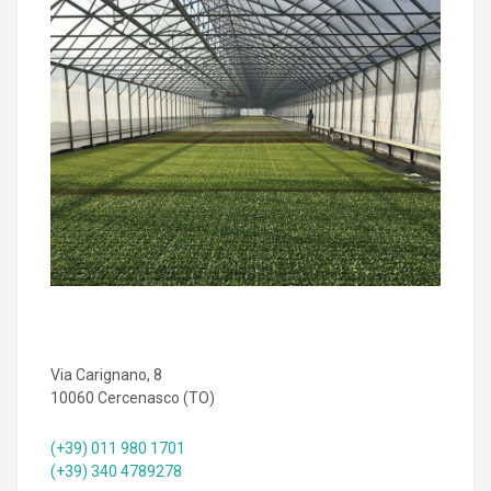
Via Carignano, 8
10060 Cercenasco (TO)
(+39) 011 980 1701
(+39) 340 4789278