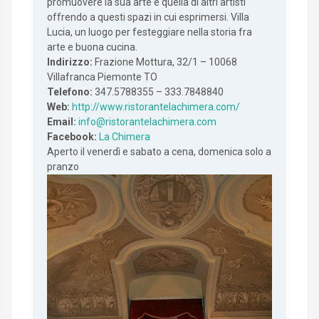
promuovere la sua arte e quella di altri artisti
offrendo a questi spazi in cui esprimersi. Villa
Lucia, un luogo per festeggiare nella storia fra
arte e buona cucina.
Indirizzo:
Frazione Mottura, 32/1 – 10068
Villafranca Piemonte TO
Telefono:
347.5788355 – 333.7848840
Web:
http://www.ristorantelachimera.com/
Email:
info@ristorantelachimera.com
Facebook:
La Chimera
Aperto il venerdì e sabato a cena, domenica solo a
pranzo