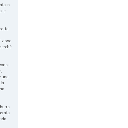
ata in
alle
cetta
dizione
 perché
cano i
a,
 è una
 la
ima
 burro
serata
nda.