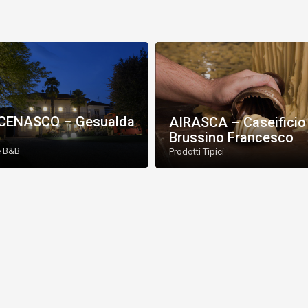
CENASCO – Gesualda
AIRASCA – Caseificio
Brussino Francesco
e B&B
Prodotti Tipici