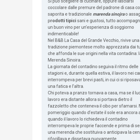
Si può scegliere di cucinare, oppure lasciarsi
coccolare dalle premure del padrone di casa c
saporita e tradizionale
marenda sinojra
o assag
p
rodotti tipici
sani e gustosi, tutto accompag
un buon vino per un’esperienza di soggiorno
indimenticabile!
Nel B&B La Casa del Grande Vecchio, rivive una
tradizione piemontese molto apprezzata dai tur
che affonda le sue origini nella vita contadina: 
Merenda Sinoira.
La giornata del contadino seguiva il ritmo delle
stagioni e, durante quella estiva, il lavoro nei c
interrompeva per brevi pasti, in cui ci si riposav
una fatica e l’altra.
Chi poteva a pranzo tornava a casa, ma se il lu
lavoro era distante allora si portava dietro il
fazzoletto che conteneva il cibo per sfamarsi. 
pomeriggio quando d’estate il sole era ancora a
quando il lavoro lo richiedeva il contadino
interrompeva le proprie faccende e prima di se
una merenda che sostituiva o anticipava la cena
rifocillava e dissetava nuovamente.