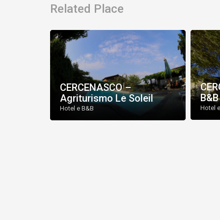
Related Place
CER
CERCENASCO –
B&B
a Pietro
Agriturismo Le Soleil
Hotel 
Hotel e B&B