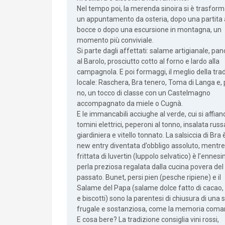
Nel tempo poi, la merenda sinoira si è trasform
un appuntamento da osteria, dopo una partita 
bocce o dopo una escursione in montagna, un
momento più conviviale.
Si parte dagli affettati: salame artigianale, pan
al Barolo, prosciutto cotto al forno e lardo alla
campagnola. E poi formaggi, il meglio della tra
locale: Raschera, Bra tenero, Toma di Langa e,
no, un tocco di classe con un Castelmagno
accompagnato da miele o Cugnà.
E le immancabili acciughe al verde, cui si affian
tomini elettrici, peperoni al tonno, insalata russ
giardiniera e vitello tonnato. La salsiccia di Bra
new entry diventata d’obbligo assoluto, mentre
frittata di luvertin (luppolo selvatico) è l’ennes
perla preziosa regalata dalla cucina povera del
passato. Bunet, persi pien (pesche ripiene) e il
Salame del Papa (salame dolce fatto di cacao,
e biscotti) sono la parentesi di chiusura di una 
frugale e sostanziosa, come la memoria coma
E cosa bere? La tradizione consiglia vini rossi,