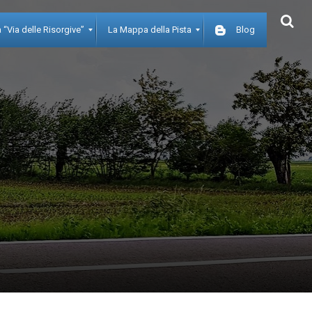
 “Via delle Risorgive”
La Mappa della Pista
Blog