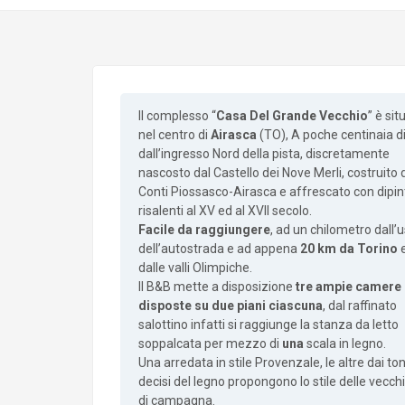
Il complesso “
Casa Del Grande Vecchio
” è sit
nel centro di
Airasca
(TO), A poche centinaia d
dall’ingresso Nord della pista, discretamente
nascosto dal Castello dei Nove Merli, costruito 
Conti Piossasco-Airasca e affrescato con dipin
risalenti al XV ed al XVII secolo.
Facile da raggiungere
, ad un chilometro dall’u
dell’autostrada e ad appena
20 km da Torino
e
dalle valli Olimpiche.
Il B&B mette a disposizione
tre ampie camere
disposte su due piani ciascuna
, dal raffinato
salottino infatti si raggiunge la stanza da letto
soppalcata per mezzo di
una
scala in legno.
Una arredata in stile Provenzale, le altre dai ton
decisi del legno propongono lo stile delle vecch
di campagna.