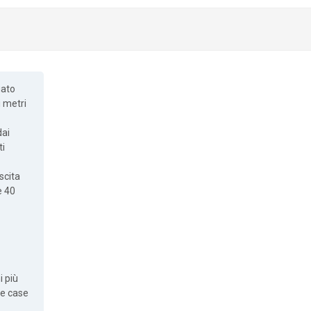
uato
i metri
dai
ti
scita
 40
i più
ie case