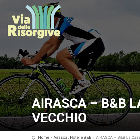
AIRASCA – B&B 
VECCHIO
Home
Airasca
,
Hotel e B&B
AIRASCA – B&B La Casa