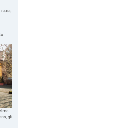
n cura,
to
 clima
no, gli