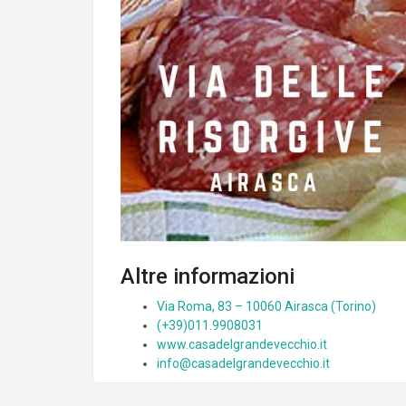
Altre informazioni
Via Roma, 83 – 10060 Airasca (Torino)
(+39)011.9908031
www.casadelgrandevecchio.it
info@casadelgrandevecchio.it