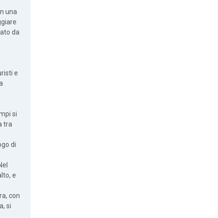
on una
giare
nato da
isti e
la
ampi si
a tra
ogo di
Nel
lto, e
ra, con
, si