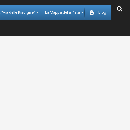
 “Via delle Risorgive”
La Mappa della Pista
Blog