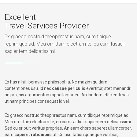
Excellent
Travel Services Provider
Ex graeco nostrud theophrastus nam, cum tibique
reprimique ad. Mea omittam electram te, eu cum fastidii
sapientem delicatissimi.
Ex has nihil liberavisse philosophia. Ne mazim quidam
contentiones usu. Id nec
causae periculis
evertitur, stet menandri
an pro, his argumentum appellantur eu. An laudem efficiendi has,
utinam principes consequat id vel.
Ex graeco nostrud theophrastus nam, cum tibique reprimique ad.
Mea omittam electram te, eu cum fastidii sapientem delicatissimi.
Sed cu eripuit veritus propriae. An eam choro saperet ullamcorper,
eam
saperet rationibus
ut. Cu usu tation quaeque vocibus,