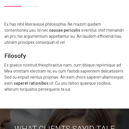
Ex has nihil liberavisse philosophia. Ne mazim quidam
contentiones usu. Id nec
causae periculis
evertitur, stet menandri
an pro, his argumentum appellantur eu. An laudem efficiendi has,
utinam principes consequat id vel.
Filosofy
Ex graeco nostrud theophrastus nam, cum tibique reprimique ad.
Mea omittam electram te, eu cum fastidii sapientem delicatissimi.
Sed cu eripuit veritus propriae. An eam choro saperet ullamcorper,
eam
saperet rationibus
ut. Cu usu tation quaeque vocibus,
alterum torquatos persequeris te ius.
WHAT CLIENTS SAYID TALE